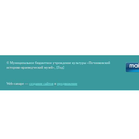
© Муниципальное бюджетное учреждение культуры «Починковский
историко-краеведческий музей», [Год]
Web-canape —
создание сайтов
и
продвижение