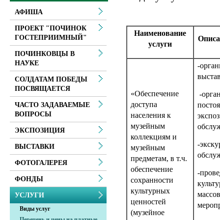
АФИША
ПРОЕКТ "ПОЧИНОК
Наименование
ГОСТЕПРИИМНЫЙ"
Описа
услуги
ПОЧИНКОВЦЫ В
НАУКЕ
-орган
выстав
СОЛДАТАМ ПОБЕДЫ
ПОСВЯЩАЕТСЯ
«Обеспечение
-орга
доступа
посто
ЧАСТО ЗАДАВАЕМЫЕ
ВОПРОСЫ
населения к
экспо
музейным
обслу
ЭКСПОЗИЦИЯ
коллекциям и
-экск
ВЫСТАВКИ
музейным
обслу
предметам, в т.ч.
ФОТОГАЛЕРЕЯ
обеспечение
-пров
ФОНДЫ
сохранности
культу
культурных
массо
УСЛУГИ
ценностей
мероп
Виды услуг
(музейное
Перечень и цены на платные