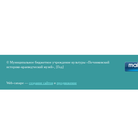
© Муниципальное бюджетное учреждение культуры «Починковский
историко-краеведческий музей», [Год]
Web-canape —
создание сайтов
и
продвижение