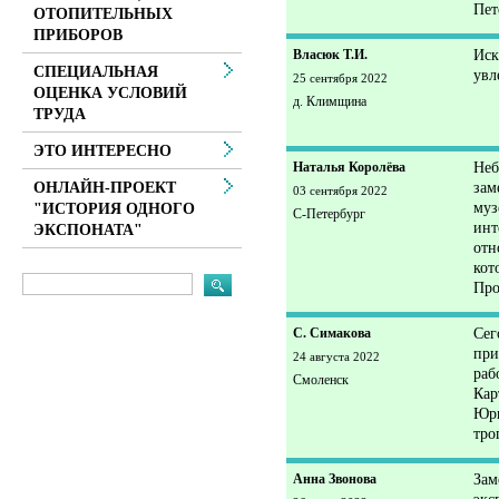
Пет
ОТОПИТЕЛЬНЫХ
ПРИБОРОВ
Власюк Т.И.
Иск
СПЕЦИАЛЬНАЯ
увл
25 сентября 2022
ОЦЕНКА УСЛОВИЙ
д. Климщина
ТРУДА
ЭТО ИНТЕРЕСНО
Наталья Королёва
Неб
зам
ОНЛАЙН-ПРОЕКТ
03 сентября 2022
муз
"ИСТОРИЯ ОДНОГО
С-Петербург
инт
ЭКСПОНАТА"
отн
кот
Про
С. Симакова
Сег
при
24 августа 2022
раб
Смоленск
Кар
Юрь
тро
Анна Звонова
Зам