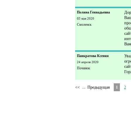
Полина Геннадьевна
Дор
Ваш
03 мая 2020
про
Смоленск
общ
сай
инт
Вам
Панкратова Ксения
Ува
огр
24 апреля 2020
сай
Починок
Гор
<<
...
Предыдущая
1
2