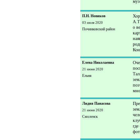
муз
П.Н. Новиков
Хор
А.Т
03 июля 2020
о в
Починковский район
кар
ная
род
Кон
Елена Николаевна
Оче
пос
21 июня 2020
Тал
Ельня
зем
поэ
мно
Лидия Панасова
Пре
зем
21 июня 2020
чел
Смоленск
клу
где
фот