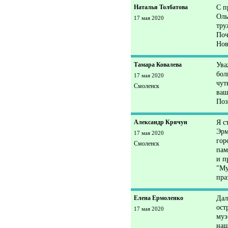
Наталья Толбатова
С п
Оль
17 мая 2020
тру
Поч
Нов
Тамара Ковалева
Ува
бол
17 мая 2020
чут
Смоленск
ваш
Поз
Александр Крячун
Я с
Эрм
17 мая 2020
гор
Смоленск
пам
и п
"Му
пра
Елена Ермоленко
Дал
ост
17 мая 2020
муз
наш