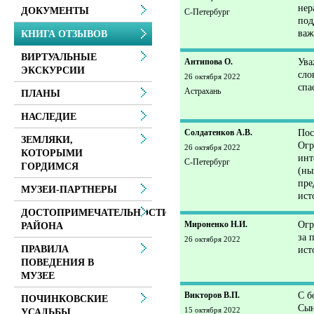
нер
ДОКУМЕНТЫ
С-Петербург
под
важ
КНИГА ОТЗЫВОВ
ВИРТУАЛЬНЫЕ
Антипова О.
Ува
ЭКСКУРСИИ
сло
26 октября 2022
спа
Астрахань
ПЛАНЫ
НАСЛЕДИЕ
Солдатенков А.В.
Пос
ЗЕМЛЯКИ,
Огр
26 октября 2022
КОТОРЫМИ
инт
С-Петербург
ГОРДИМСЯ
(ны
пре
МУЗЕИ-ПАРТНЕРЫ
ист
ДОСТОПРИМЕЧАТЕЛЬНОСТИ
Мироненко Н.И.
Огр
РАЙОНА
за 
26 октября 2022
ПРАВИЛА
ист
ПОВЕДЕНИЯ В
МУЗЕЕ
Викторов В.П.
С б
ПОЧИНКОВСКИЕ
Сын
15 октября 2022
УСАДЬБЫ