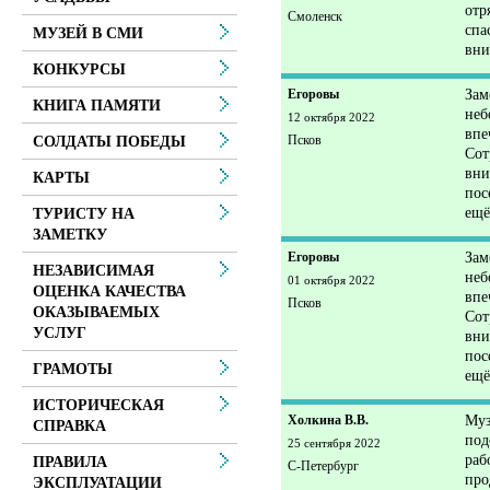
отр
Смоленск
спа
МУЗЕЙ В СМИ
вни
КОНКУРСЫ
Егоровы
Зам
КНИГА ПАМЯТИ
неб
12 октября 2022
впе
Псков
СОЛДАТЫ ПОБЕДЫ
Сот
вни
КАРТЫ
пос
ещё
ТУРИСТУ НА
ЗАМЕТКУ
Егоровы
Зам
НЕЗАВИСИМАЯ
неб
01 октября 2022
ОЦЕНКА КАЧЕСТВА
впе
Псков
ОКАЗЫВАЕМЫХ
Сот
УСЛУГ
вни
пос
ГРАМОТЫ
ещё
ИСТОРИЧЕСКАЯ
Холкина В.В.
Муз
СПРАВКА
под
25 сентября 2022
раб
ПРАВИЛА
С-Петербург
про
ЭКСПЛУАТАЦИИ