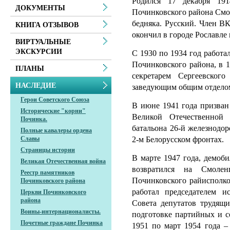
Родился 17 декабря 19
ДОКУМЕНТЫ
Починковского района Смол
бедняка. Русский. Член В
КНИГА ОТЗЫВОВ
окончил в городе Рославл
ВИРТУАЛЬНЫЕ
ЭКСКУРСИИ
С 1930 по 1934 год работа
Починковского района, в 1
ПЛАНЫ
секретарем Сергеевского
НАСЛЕДИЕ
заведующим общим отделом
Герои Советского Союза
В июне 1941 года призван
Исторические "корни"
Великой Отечественной
Починка.
батальона 26-й железнодо
Полные кавалеры ордена
2-м Белорусском фронтах.
Славы
Страницы истории
В марте 1947 года, демоб
Великая Отечественная война
возвратился на Смолен
Реестр памятников
Починковского райисполко
Починковского района
работал председателем и
Церкви Починковского
района
Совета депутатов трудящи
Воины-интернационалисты.
подготовке партийных и с
Почетные граждане Починка
1951 по март 1954 года –