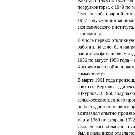
Работал с 1948 по 1949 го
погрузконторы, с 1949 по м
Смоленской товарной стан
1957 году окончил заочный
экономического института,
экономиста.
В числе первых откликнулс
работать на село, был нап
районным финансовым отде
1956 по август 1958 года –
Касплянского райисполкома
коммунизму».
В марте 1961 года произош
совхоза «Верховье», дирек
Шкурлов. В 1966 году за б
сельскохозяйственного про
он был удостоен первого о
возглавлял опытно-произво
марта 1969 по февраль 1972
Смоленского областного уп
был начальником отдела по