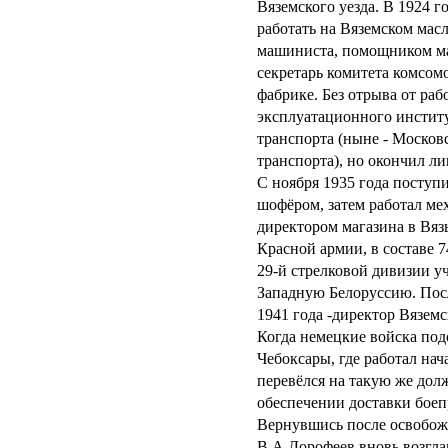
Вяземского уезда. В 1924 го
работать на Вяземском мас
машиниста, помощником ма
секретарь комитета комсом
фабрике. Без отрыва от ра
эксплуатационного инстит
транспорта (ныне - Моско
транспорта), но окончил ли
С ноября 1935 года поступ
шофёром, затем работал ме
директором магазина в Вяз
Красной армии, в составе 7
29-й стрелковой дивизии у
Западную Белоруссию. Посл
1941 года -директор Вязем
Когда немецкие войска под
Чебоксары, где работал на
перевёлся на такую же дол
обеспечении доставки бое
Вернувшись после освобож
В.А.Дорофеев вновь возгла