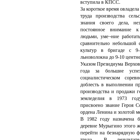
вступила в КПСС.
За короткое время овладел
труда производства сельс
знания своего дела, нез
постоянное внимание к
людьми, уме¬ние работат
сравнительно небольшой 
культур в бригаде с 9-
льноволокна до 9-10 центне
Указом Президиума Верхов
года за большие успе
социалистическом сорев
доблесть в выполнении пр
производства и продажи г
земледелия в 1973 г
присвоено звание Героя С
ордена Ленина и золотой м
В 1982 году назначена 
деревне Мурыгино этого ж
перейти на безнарядную ф
труда. В результат