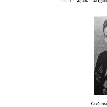
степени, медалью "За труд
Стебнев