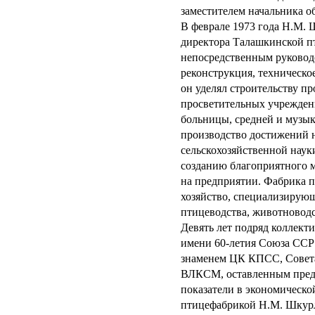
заместителем начальника о
В феврале 1973 года Н.М.
директора Талашкинской п
непосредственным руковод
реконструкция, техническ
он уделял строительству п
просветительных учрежден
больницы, средней и музы
производство достижений н
сельскохозяйственной наук
созданию благоприятного 
на предприятии. Фабрика п
хозяйство, специализирующ
птицеводства, животноводс
Девять лет подряд коллек
имени 60-летия Союза ССР
знаменем ЦК КПСС, Сове
ВЛКСМ, оставленным пред
показатели в экономическо
птицефабрикой Н.М. Шкурл