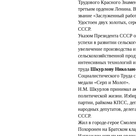
Трудового Красного Знамени
третьим орденом Ленина. В
звание «Заслуженный рабо
Удостоен двух золотых, се
СССР.
Указом Президента СССР от
успехи в развитии сельског
увеличение производства и
сельскохозяйственной про
интенсивных технологий и
труда
Шкурлову Николаю
Социалистического Труда с
медали «Серп и Молот».
Н.М. Шкурлов принимал ак
политической жизни. Избир
партии, райкома КПСС, деп
народных депутатов, делег
СССР.
Жил в городе-герое Смоленс
Похоронен на Братском кл
Награжден четырьмя ордена