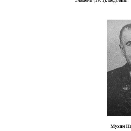
Знамени (1971), медалями.
Мухин Н