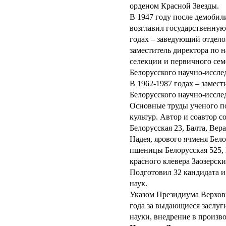
орденом Красной Звезды.
В 1947 году после демобил
возглавил государственну
годах – заведующий отдело
заместитель директора по 
селекции и первичного сем
Белорусского научно-иссле
В 1962-1987 годах – замест
Белорусского научно-иссле
Основные труды ученого п
культур. Автор и соавтор 
Белорусская 23, Балта, Ве
Надея, ярового ячменя Бел
пшеницы Белорусская 525,
красного клевера Заозерски
Подготовил 32 кандидата и
наук.
Указом Президиума Верхов
года за выдающиеся заслуг
науки, внедрение в произв