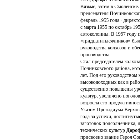
Вязьме, затем в Смоленске.
председателя Починковског
февраль 1955 года - дирек
с марта 1955 по октябрь 1
автоколонны. В 1957 году 
«тридцатитысячников» был 
руководства колхозов и об
производства.
Стал председателем колхоз
Починковского района, кот
лет. Под его руководством 
высокодоходных как в район
существенно повышены уро
культур, увеличено поголов
возросла его продуктивност
Указом Президиума Верхов
года за успехи, достигнуты
заготовок подсолнечника, л
технических культур
Дороф
присвоено звание Героя Со