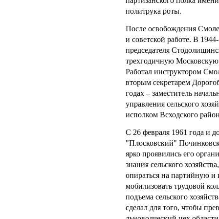
партизанского полка имени 
политрука роты.
После освобождения Смол
и советской работе. В 1944
председателя Стодолищинс
трехгодичную Московскую
Работал инструктором Смо
вторым секретарем Дорогоб
годах – заместитель начал
управления сельского хозяй
исполком Всходского район
С 26 февраля 1961 года и д
"Плосковский" Починковско
ярко проявились его орган
знания сельского хозяйства
опираться на партийную и
мобилизовать трудовой кол
подъема сельского хозяйств
сделал для того, чтобы пре
льноводческий цех области