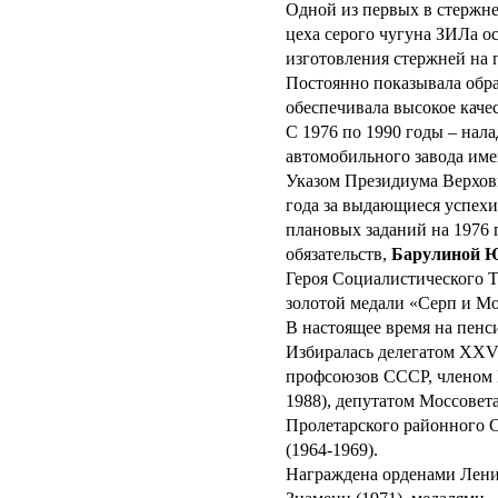
Одной из первых в стержне
цеха серого чугуна ЗИЛа 
изготовления стержней на 
Постоянно показывала обр
обеспечивала высокое каче
С 1976 по 1990 годы – на
автомобильного завода име
Указом Президиума Верхов
года за выдающиеся успех
плановых заданий на 1976 
обязательств,
Барулиной 
Героя Социалистического Т
золотой медали «Серп и Мо
В настоящее время на пенс
Избиралась делегатом XXVI
профсоюзов СССР, членом 
1988), депутатом Моссовета
Пролетарского районного 
(1964-1969).
Награждена орденами Ленин