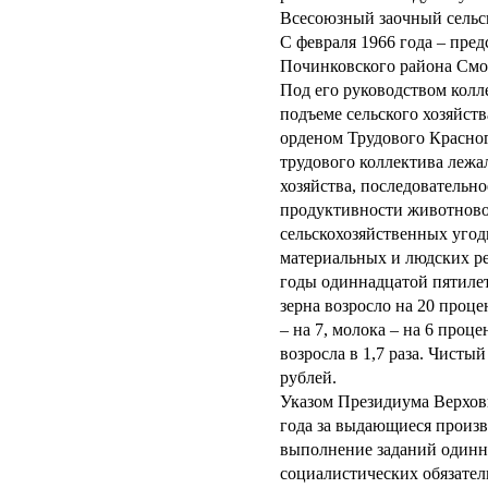
Всесоюзный заочный сельс
С февраля 1966 года – пред
Починковского района Смо
Под его руководством колл
подъеме сельского хозяйств
орденом Трудового Красно
трудового коллектива лежа
хозяйства, последовательн
продуктивности животново
сельскохозяйственных угод
материальных и людских рез
годы одиннадцатой пятилет
зерна возросло на 20 проце
– на 7, молока – на 6 проц
возросла в 1,7 раза. Чисты
рублей.
Указом Президиума Верховн
года за выдающиеся произ
выполнение заданий одинн
социалистических обязател