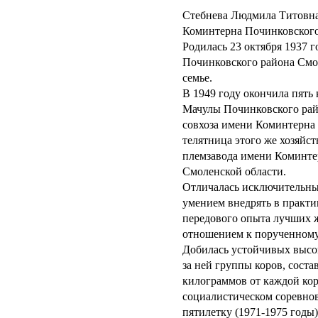
Стебнева Людмила Титовна
Коминтерна Починковского
Родилась 23 октября 1937 г
Починковского района Смол
семье.
В 1949 году окончила пять
Мачулы Починковского райо
совхоза имени Коминтерна 
телятница этого же хозяйст
племзавода имени Коминте
Смоленской области.
Отличалась исключительны
умением внедрять в практи
передового опыта лучших 
отношением к порученному
Добилась устойчивых высо
за ней группы коров, сост
килограммов от каждой кор
социалистическом соревно
пятилетку (1971-1975 годы)