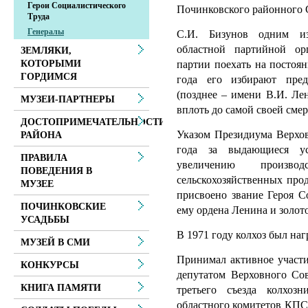
Герои Социалистического
Починковского районного С
Труда
Генералы
С.И. Бизунов одним из
областной партийной ор
ЗЕМЛЯКИ,
партии поехать на постоя
КОТОРЫМИ
ГОРДИМСЯ
года его избирают пред
(позднее – имени В.И. Ле
МУЗЕИ-ПАРТНЕРЫ
вплоть до самой своей смер
ДОСТОПРИМЕЧАТЕЛЬНОСТИ
Указом Президиума Верхов
РАЙОНА
года за выдающиеся ус
ПРАВИЛА
увеличению произво
ПОВЕДЕНИЯ В
сельскохозяйственных про
МУЗЕЕ
присвоено звание Героя С
ПОЧИНКОВСКИЕ
ему ордена Ленина и золот
УСАДЬБЫ
В 1971 году колхоз был на
МУЗЕЙ В СМИ
Принимал активное участи
КОНКУРСЫ
депутатом Верховного Сов
КНИГА ПАМЯТИ
третьего съезда колхо
областного комитетов КПС