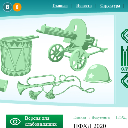
Главная
Новости
Структура
Главная
Документы
ПФХД
ПФХД 2020