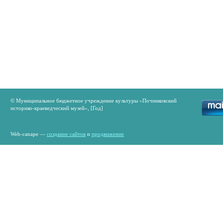
© Муниципальное бюджетное учреждение культуры «Починковский
историко-краеведческий музей», [Год]
Web-canape —
создание сайтов
и
продвижение