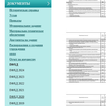
ДОКУМЕНТЫ
Историческая справка
Устав
Приказы
Муниципальное задание
Материально-техническое
обеспечение
Документы на здание
Распоряжения о создании
учреждения
ИНН
Отчет по имуществу
ПФХД
ПФХД 2024
ПФХД 2023
ПФХД 2022
ПФХД 2021
ПФХД 2020
ПФХД 2019