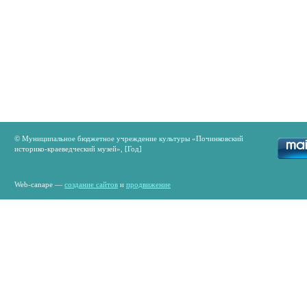
© Муниципальное бюджетное учреждение культуры «Починковский
историко-краеведческий музей», [Год]
Web-canape —
создание сайтов
и
продвижение