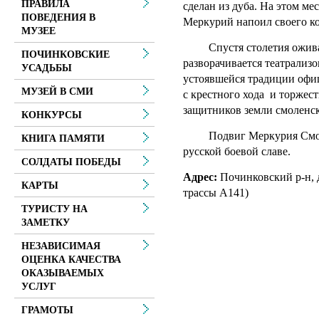
ПРАВИЛА
сделан из дуба. На этом мес
ПОВЕДЕНИЯ В
Меркурий напоил своего ко
МУЗЕЕ
Спустя столетия оживае
ПОЧИНКОВСКИЕ
разворачивается театрализо
УСАДЬБЫ
устоявшейся традиции офиц
МУЗЕЙ В СМИ
с крестного хода и торжес
защитников земли смоленс
КОНКУРСЫ
Подвиг Меркурия Смолен
КНИГА ПАМЯТИ
русской боевой славе.
СОЛДАТЫ ПОБЕДЫ
Адрес:
Починковский р-н, д
КАРТЫ
трассы А141)
ТУРИСТУ НА
ЗАМЕТКУ
НЕЗАВИСИМАЯ
ОЦЕНКА КАЧЕСТВА
ОКАЗЫВАЕМЫХ
УСЛУГ
ГРАМОТЫ