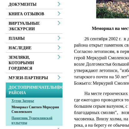
ДОКУМЕНТЫ
КНИГА ОТЗЫВОВ
ВИРТУАЛЬНЫЕ
Мемориал на мест
ЭКСКУРСИИ
26 сентября 2002 г. в д
ПЛАНЫ
района открыт памятник с
НАСЛЕДИЕ
Согласно летописям, в пер
герой Меркурий Смоленски
ЗЕМЛЯКИ,
КОТОРЫМИ
возле Долгомостья большой 
ГОРДИМСЯ
утверждают летописи, "изб
татарского почти на 50 лет
МУЗЕИ-ПАРТНЕРЫ
Божьего: Меркурий Смоленс
ДОСТОПРИМЕЧАТЕЛЬНОСТИ
РАЙОНА
На месте героических со
где ежегодно проводятся т
Хутор Загорье
большим серым валуном, с
Мемориал Святого Меркурия
Смоленского
благодарных смолян", возв
Памятник Тушемлинской
часовенка. Внизу холма, на
культуры
река, а на берегу ее обычн