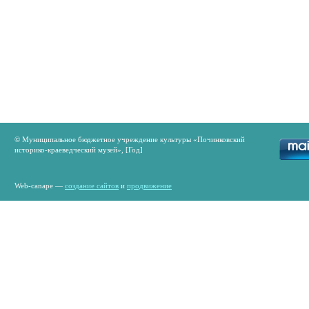
© Муниципальное бюджетное учреждение культуры «Починковский
историко-краеведческий музей», [Год]
Web-canape —
создание сайтов
и
продвижение