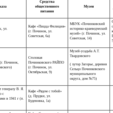
Средства
каза
общественного
Музеи
питания
МБУК «Починковский
Кафе «Пицца Филиция»
, ул.
историко-краеведческий
(г. Починок, ул.
музей» (г. Починок, ул.
Советская, 6а)
Советская, 14)
Музей-усадьба А.Т.
Твардовского
Столовая
(г. Починок,
Починковского РАЙПО
( хутор Загорье, деревня
овского)
(г. Починок, ул.
Сельцо Починковского
Октябрьская, 9)
муниципального
округа, дом №75)
 генералу В. Я.
Кафе «Рядом с тобой»
ю с
(д. Прудки, ул.
ми в 1941 г (п.
Буденовка, 1а)