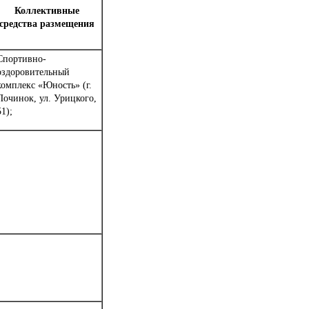
Коллективные
средства размещения
Спортивно-
оздоровительный
комплекс «Юность» (г.
Починок, ул. Урицкого,
51);