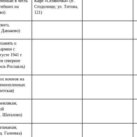
ленный в честь
Кафе «Селяночка» (п.
гибших на
Стодолище, ул. Титова,
во)
121)
кого,
. Даньково)
 память о
 армии с
усте 1941 г.
км севернее
нск-Рославль)
ких воинов на
военнопленных
ветская)
землякам,
ой
. Шаталово)
ельчанам,
. Галеевка)