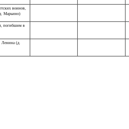
етских воинов,
д. Марьино)
м, погибшим в
. Ленина (д.