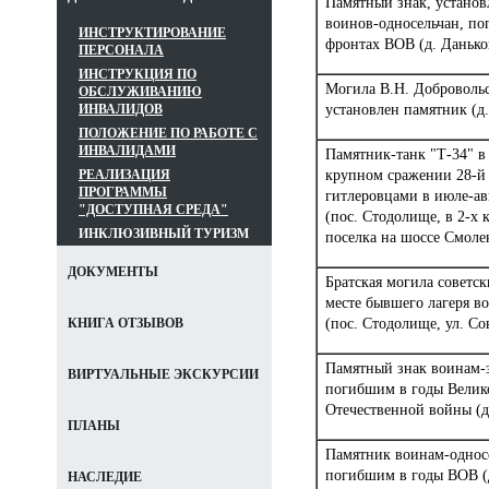
Памятный знак, установ
воинов-односельчан, по
ИНСТРУКТИРОВАНИЕ
фронтах ВОВ (д. Данько
ПЕРСОНАЛА
ИНСТРУКЦИЯ ПО
Могила В.Н. Добровольс
ОБСЛУЖИВАНИЮ
установлен памятник (д
ИНВАЛИДОВ
ПОЛОЖЕНИЕ ПО РАБОТЕ С
ИНВАЛИДАМИ
Памятник-танк "Т-34" в
крупном сражении 28-й
РЕАЛИЗАЦИЯ
ПРОГРАММЫ
гитлеровцами в июле-авг
"ДОСТУПНАЯ СРЕДА"
(пос. Стодолище, в 2-х 
ИНКЛЮЗИВНЫЙ ТУРИЗМ
поселка на шоссе Смоле
ДОКУМЕНТЫ
Братская могила советс
месте бывшего лагеря 
(пос. Стодолище, ул. Со
КНИГА ОТЗЫВОВ
Памятный знак воинам-
ВИРТУАЛЬНЫЕ ЭКСКУРСИИ
погибшим в годы Велик
Отечественной войны (д
ПЛАНЫ
Памятник воинам-однос
погибшим в годы ВОВ (д
НАСЛЕДИЕ